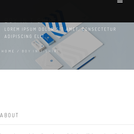
BOY IN T-SHIRT
LOREM IPSUM DOLOR SIT AMET, CONSECTETUR
ADIPISCING ELIT
HOME
/
BOY IN T-SHIRT
ABOUT