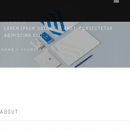
YOUNG MAN
LOREM IPSUM DOLOR SIT AMET, CONSECTETUR
ADIPISCING ELIT
HOME
/
YOUNG MAN
ABOUT